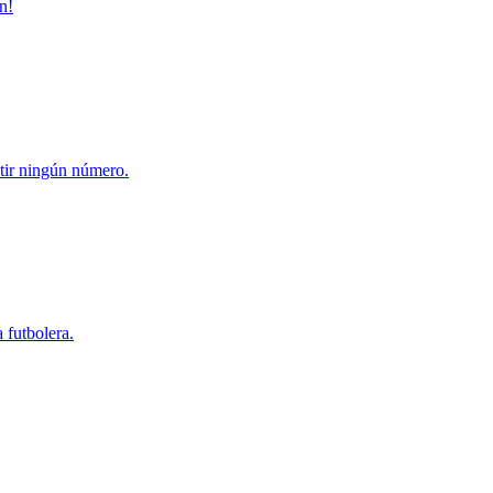
n!
petir ningún número.
 futbolera.