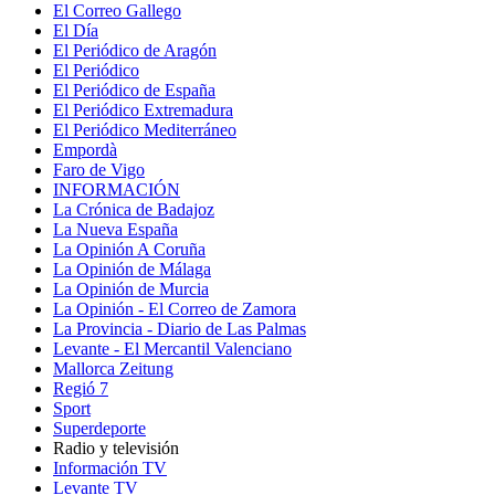
El Correo Gallego
El Día
El Periódico de Aragón
El Periódico
El Periódico de España
El Periódico Extremadura
El Periódico Mediterráneo
Empordà
Faro de Vigo
INFORMACIÓN
La Crónica de Badajoz
La Nueva España
La Opinión A Coruña
La Opinión de Málaga
La Opinión de Murcia
La Opinión - El Correo de Zamora
La Provincia - Diario de Las Palmas
Levante - El Mercantil Valenciano
Mallorca Zeitung
Regió 7
Sport
Superdeporte
Radio y televisión
Información TV
Levante TV